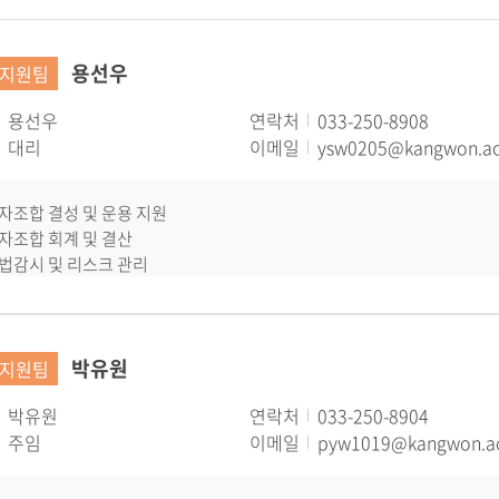
용선우
지원팀
용선우
연락처
033-250-8908
대리
이메일
ysw0205@kangwon.ac
투자조합 결성 및 운용 지원
투자조합 회계 및 결산
준법감시 및 리스크 관리
정부지원사업 정산
회계/세무/행정지원
박유원
지원팀
박유원
연락처
033-250-8904
주임
이메일
pyw1019@kangwon.ac