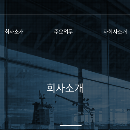
회사소개
주요업무
자회사소개
인사말
자회사설립
현황
연혁
자회사 성장지원
조직도
자회사 신청하기
회사소개
찾아오시는길
대내외 협력네트워크