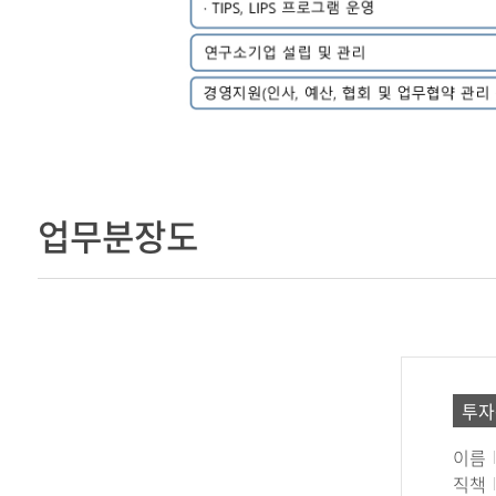
업무분장도
투자
이름
직책