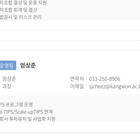
투자조합 결성 및 운용 지원
투자조합 회계 및 결산
준법감시 및 리스크 관리
정부지원사업 정산
회계/세무/행정지원
엄상준
운영팀
엄상준
연락처
033-250-8906
과장
이메일
sjcheez@kangwon.ac.
TIPS 프로그램 운영
re-TIPS/Scale-upTIPS 연계
자회사 투자유치 및 사업화 지원
창업기업 발굴 및 육성