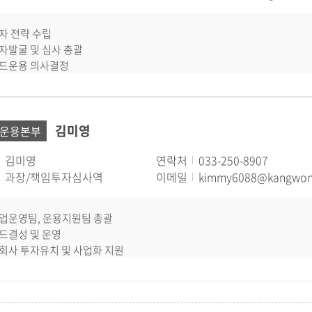
투자 전략 수립
투자발굴 및 심사 총괄
펀드운용 의사결정
운용지원 및 투자업무 총괄
김미영
운용본부
김미영
연락처
033-250-8907
과장/책임투자심사역
이메일
kimmy6088@kangwon.
사업운영팀, 운용지원팀 총괄
펀드결성 및 운영
자회사 투자유치 및 사업화 지원
지주회사 경영관리(총무, 인사, 사업비운영 등)