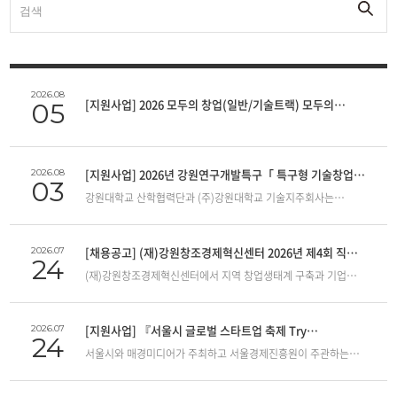
2026.08
[지원사업] 2026 모두의 창업(일반/기술트랙) 모두의
05
해커톤 프로그램 참가자 모집 공고
[지원사업] 2026년 강원연구개발특구「 특구형 기술창업
2026.08
03
스튜디오 」예비창업자 모집 공고 안내
강원대학교 산학협력단과 (주)강원대학교 기술지주회사는
강원연구개발특구 내 우수 공공기술을 기반으로 국가전략기술 및
딥테크 분야의 유망 예비창업자를 발굴·육성하고자 「2026년
특구형 기술창업 스튜디오」 참여자를 모집합니다. 기술성·
[채용공고] (재)강원창조경제혁신센터 2026년 제4회 직원
2026.07
24
시장성·사업화 가능성을 갖춘 예비창업자분들의 많은 관심과
채용 안내
(재)강원창조경제혁신센터에서 지역 창업생태계 구축과 기업
신청 바랍니다 . 1. 사업목적- 강원연구개발특구 내 대학 및
성장을 함께 이끌어갈 유능한 인재를 다음과 같이 공개
공공연구기관 보유 우수 기술 기반 유망 예비창업자 발굴-
모집하오니 많은 지원 바랍니다.1. 채용 분야 및 인원 정규직
기획창업프로그램 연계를 통해 [기술-창업-투자-성장]으로
(사원급 / 3명): 공통A (창업지원 및 경영기획 전반 업무) / 근무지:
이어지는 전주기 지원체계 구축 및 딥테크 스타트업 초기 성장
[지원사업] 『서울시 글로벌 스타트업 축제 Try
2026.07
24
춘천 계약직 (사원급 / 4명): 사업B (모두의 창업 로컬사업 운영 및
기반 마련 2. 사업개요- 사업명: 2026년 강원연구개발특구
Everything 2026』 참가기업 및 참관객 모집 안내
서울시와 매경미디어가 주최하고 서울경제진흥원이 주관하는
창업지원 업무) / 근무지: 원주 2. 주요 근무 조건 정규직(공통A):
「특구형 기술창업 스튜디오」 예비창업자 발굴 - 사업기간:
서울시 대표 글로벌 스타트업 축제 「Try Everything 2026」이
월 2,300,000원 이상 (경력 산정 및 내규 적용, 수습기간 2개월
2026년 7월 ~ 2026년 12월- 주관기관: 강원대학교 산학협력단-
오는 9월 동대문디자인플라자(DDP)에서 개최됩니다.당사
운영) 계약직(사업B): 월 2,500,000원 (계약일 ~ 2026. 12. 31.,
공동기관: (주)강원대학교 기술지주회사, (주)티비즈, 한림대학교